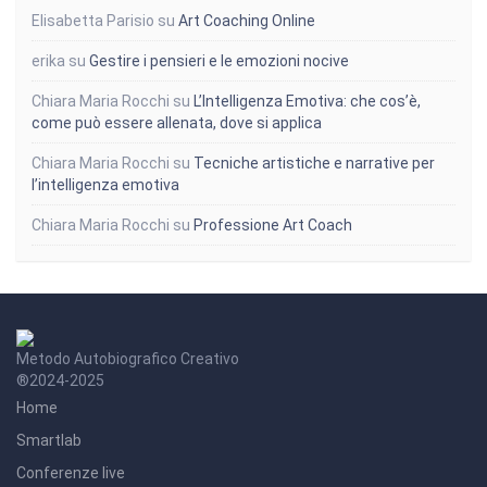
Elisabetta Parisio
su
Art Coaching Online
erika
su
Gestire i pensieri e le emozioni nocive
Chiara Maria Rocchi
su
L’Intelligenza Emotiva: che cos’è,
come può essere allenata, dove si applica
Chiara Maria Rocchi
su
Tecniche artistiche e narrative per
l’intelligenza emotiva
Chiara Maria Rocchi
su
Professione Art Coach
Metodo Autobiografico Creativo
®2024-2025
Home
Smartlab
Conferenze live